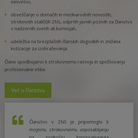
nasvetov,
obveščanje o domačih in mednarodnih novostih,
strokovnih stališčih ZNS, odprtih javnih pozivih za članstvo
v nadzornih svetih ali komisijah,
udeležba na brezplačnih članskih dogodkih in znižana
kotizacije za izobraževanja.
Člane spodbujamo k strokovnemu razvoju in spoštovanju
profesionalne etike.
Več o članstvu
Članstvo v ZNS je pripomoglo k
mojemu strokovnemu usposabljanju
na področju korporativnega