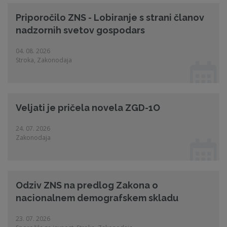
Priporočilo ZNS - Lobiranje s strani članov
nadzornih svetov gospodars
04. 08. 2026
Stroka, Zakonodaja
Veljati je pričela novela ZGD-1O
24. 07. 2026
Zakonodaja
Odziv ZNS na predlog Zakona o
nacionalnem demografskem skladu
23. 07. 2026