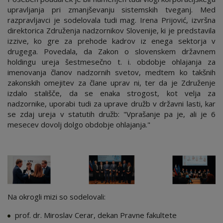
upravljanja pri zmanjševanju sistemskih tveganj. Med
razpravljavci je sodelovala tudi mag. Irena Prijović, izvršna
direktorica Združenja nadzornikov Slovenije, ki je predstavila
izzive, ko gre za prehode kadrov iz enega sektorja v
drugega. Povedala, da Zakon o slovenskem državnem
holdingu ureja šestmesečno t. i. obdobje ohlajanja za
imenovanja članov nadzornih svetov, medtem ko takšnih
zakonskih omejitev za člane uprav ni, ter da je Združenje
izdalo stališče, da se enaka strogost, kot velja za
nadzornike, uporabi tudi za uprave družb v državni lasti, kar
se zdaj ureja v statutih družb: "Vprašanje pa je, ali je 6
mesecev dovolj dolgo obdobje ohlajanja."
Na okrogli mizi so sodelovali:
prof. dr. Miroslav Cerar, dekan Pravne fakultete