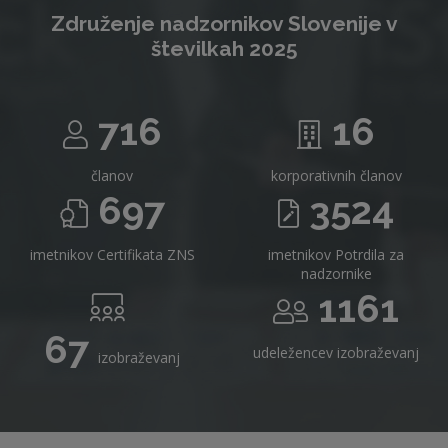
Združenje nadzornikov Slovenije v
številkah 2025
716
16
članov
korporativnih članov
697
3524
imetnikov Certifikata ZNS
imetnikov Potrdila za
nadzornike
1161
67
udeležencev izobraževanj
izobraževanj