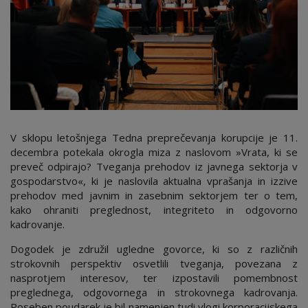
V sklopu letošnjega Tedna preprečevanja korupcije je 11.
decembra potekala okrogla miza z naslovom »Vrata, ki se
preveč odpirajo? Tveganja prehodov iz javnega sektorja v
gospodarstvo«, ki je naslovila aktualna vprašanja in izzive
prehodov med javnim in zasebnim sektorjem ter o tem,
kako ohraniti preglednost, integriteto in odgovorno
kadrovanje.
Dogodek je združil ugledne govorce, ki so z različnih
strokovnih perspektiv osvetlili tveganja, povezana z
nasprotjem interesov, ter izpostavili pomembnost
preglednega, odgovornega in strokovnega kadrovanja.
Poseben poudarek je bil namenjen tudi vlogi korporacijskega