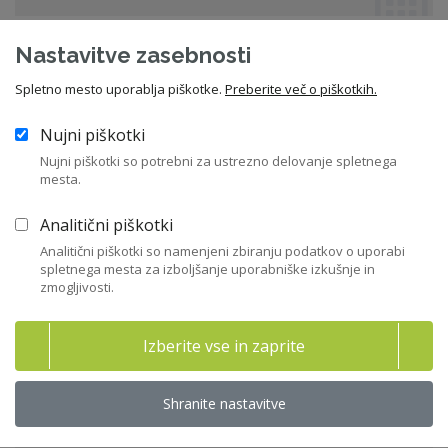
Nastavitve zasebnosti
Vstopite v knjižnico
Spletno mesto uporablja piškotke.
Preberite več o piškotkih.
Aktualni dogodki
Nujni piškotki
Nujni piškotki so potrebni za ustrezno delovanje spletnega
mesta.
Izpit za pridobitev Certifikata ZNS
Analitični piškotki
Ljubljana
Analitični piškotki so namenjeni zbiranju podatkov o uporabi
spletnega mesta za izboljšanje uporabniške izkušnje in
01. 12. 2026 od 09:00
zmogljivosti.
Izpit
Izberite vse in zaprite
Upravljanje skupin podjetij - 2026
Shranite nastavitve
Ljubljana