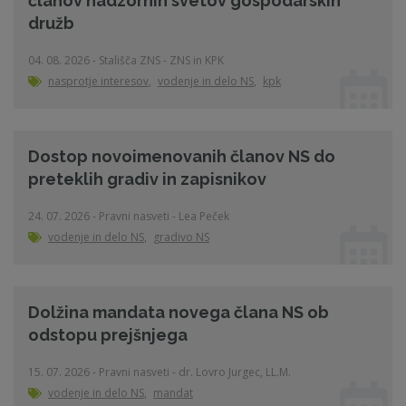
članov nadzornih svetov gospodarskih
družb
04. 08. 2026 - Stališča ZNS - ZNS in KPK
nasprotje interesov
,
vodenje in delo NS
,
kpk
Dostop novoimenovanih članov NS do
preteklih gradiv in zapisnikov
24. 07. 2026 - Pravni nasveti - Lea Peček
vodenje in delo NS
,
gradivo NS
Dolžina mandata novega člana NS ob
odstopu prejšnjega
15. 07. 2026 - Pravni nasveti - dr. Lovro Jurgec, LL.M.
vodenje in delo NS
,
mandat