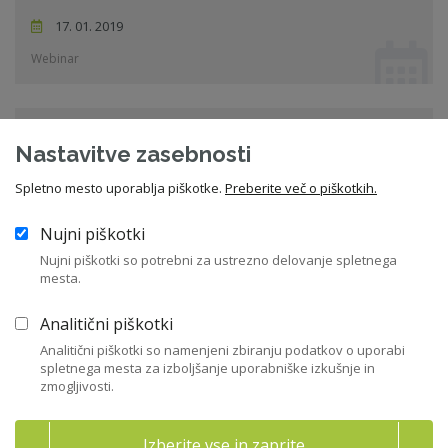
17. 01. 2019
Webinar
Nadzor nad finančnim poslovanjem družbe
Nastavitve zasebnosti
Dom gospodarstva (GZS), Dimičeva 13, Ljubljana
Spletno mesto uporablja piškotke.
Preberite več o piškotkih.
31. 01. 2019
Nujni piškotki
Seminar
Nujni piškotki so potrebni za ustrezno delovanje spletnega
mesta.
Vsi dogodki
Analitični piškotki
Analitični piškotki so namenjeni zbiranju podatkov o uporabi
spletnega mesta za izboljšanje uporabniške izkušnje in
zmogljivosti.
Izberite vse in zaprite