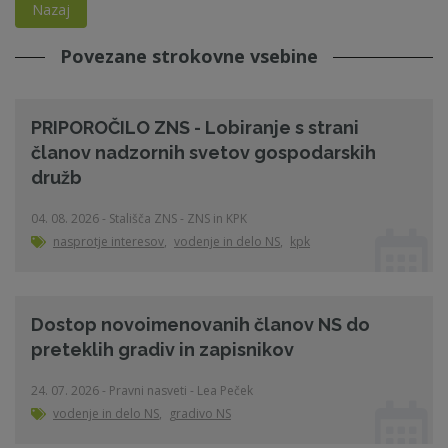
Nazaj
Povezane strokovne vsebine
PRIPOROČILO ZNS - Lobiranje s strani
članov nadzornih svetov gospodarskih
družb
04. 08. 2026 - Stališča ZNS - ZNS in KPK
nasprotje interesov
,
vodenje in delo NS
,
kpk
Dostop novoimenovanih članov NS do
preteklih gradiv in zapisnikov
24. 07. 2026 - Pravni nasveti - Lea Peček
vodenje in delo NS
,
gradivo NS