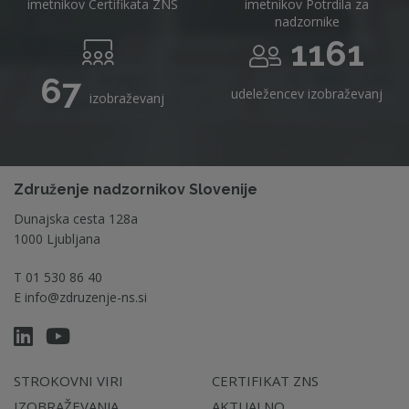
imetnikov Certifikata ZNS
imetnikov Potrdila za
nadzornike
1161
67
udeležencev izobraževanj
izobraževanj
Združenje nadzornikov Slovenije
Dunajska cesta 128a
1000 Ljubljana
T
01 530 86 40
E
info@zdruzenje-ns.si
STROKOVNI VIRI
CERTIFIKAT ZNS
IZOBRAŽEVANJA
AKTUALNO