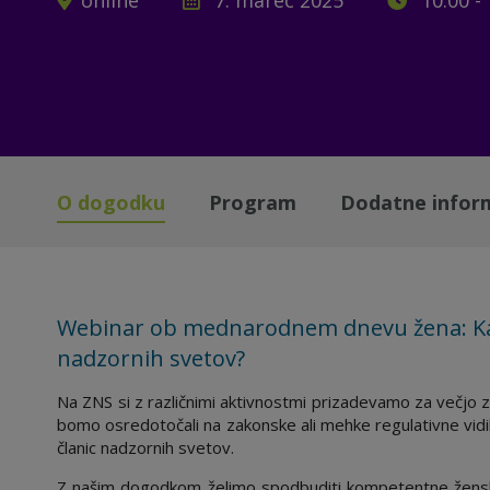
online
7. marec 2025
10.00 - 
O dogodku
Program
Dodatne infor
Webinar ob mednarodnem dnevu žena: Ka
nadzornih svetov?
Na ZNS si z različnimi aktivnostmi prizadevamo za večjo 
bomo osredotočali na zakonske ali mehke regulativne vid
članic nadzornih svetov.
Z našim dogodkom želimo spodbuditi kompetentne ženske,