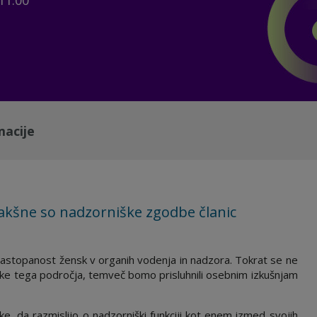
11.00
macije
kšne so nadzorniške zgodbe članic
zastopanost žensk v organih vodenja in nadzora. Tokrat se ne
ike tega področja, temveč bomo prisluhnili osebnim izkušnjam
 da razmislijo o nadzorniški funkciji kot enem izmed svojih