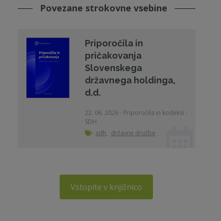
Povezane strokovne vsebine
Priporočila in
pričakovanja
Slovenskega
državnega holdinga,
d.d.
22. 06. 2026 - Priporočila in kodeksi -
SDH
sdh
,
državne družbe
Vstopite v knjižnico