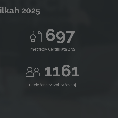
ilkah 2025
697
imetnikov Certifikata ZNS
1161
udeležencev izobraževanj