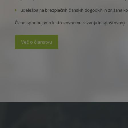
udeležba na brezplačnih članskih dogodkih in znižana ko
Člane spodbujamo k strokovnemu razvoju in spoštovanju p
Več o članstvu