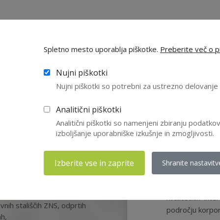
Spletno mesto uporablja piškotke.
Preberite več o pi
Nujni piškotki
Nujni piškotki so potrebni za ustrezno delovanj
agotovite
Analitični piškotki
Analitični piškotki so namenjeni zbiranju podatk
izboljšanje uporabniške izkušnje in zmogljivosti.
Članstvo v ZN
usposabljanju n
Izberite vse in zaprite
Shranite nastavitv
moji trenutni z
svetov,
Dostop do st
kvalitetnih int
nih stališčih ZNS, odprtih
področju korpor
ah,