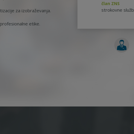
član ZNS
strokovne služ
tizacije za izobraževanja.
rofesionalne etike.