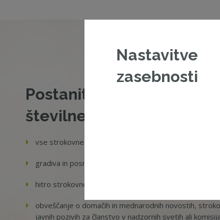
Nastavitve
zasebnosti
Postanite član ZNS in si z
številne prednosti:
vse strokovne vire, ki so potrebni za vaše delo,
gradiva in posnetke izobraževanj,
hitro strokovno pomoč in dostop do zbirke pravnih na
obveščanje o domačih in mednarodnih novostih, strokov
javnih pozivih za članstvo v nadzornih svetih ali komisij