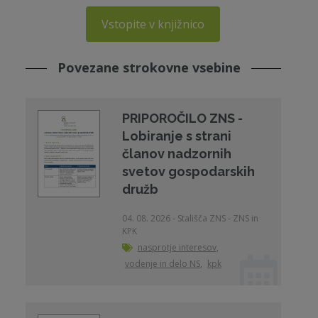
Vstopite v knjižnico
Povezane strokovne vsebine
PRIPOROČILO ZNS -
Lobiranje s strani
članov nadzornih
svetov gospodarskih
družb
04. 08. 2026 - Stališča ZNS - ZNS in
KPK
nasprotje interesov
,
vodenje in delo NS
,
kpk