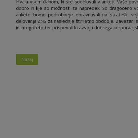
Hvala vsem članom, ki ste sodelovali v anketi. Vaše pov
dobro in kje so možnosti za napredek. So dragoceno vodi
ankete bomo podrobneje obravnavali na strateški sej
delovanja ZNS za naslednje štiriletno obdobje. Zavezani
in integriteto ter prispevali k razvoju dobrega korporacijsk
Nazaj