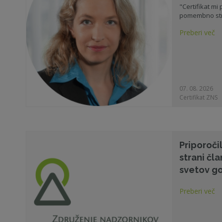
"Certifikat mi
pomembno str
Preberi več
07. 08. 2026
Certifikat ZNS
Priporoči
strani čl
svetov g
Preberi več