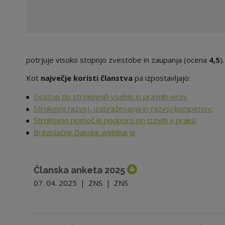
potrjuje visoko stopnjo zvestobe in zaupanja (ocena
4,5
).
Kot
največje koristi članstva
pa izpostavljajo:
Dostop do strokovnih vsebin in pravnih virov
Strokovni razvoj, izobraževanja in razvoj kompetenc
Strokovno pomoč in podporo pri izzivih v praksi
Brezplačne članske webinarje
Članska anketa 2025
07. 04. 2025
|
ZNS
|
ZNS