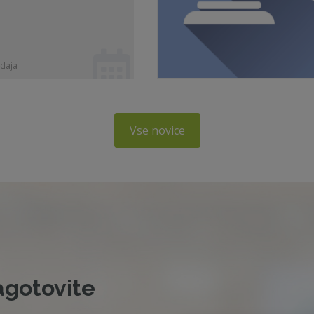
daja
Vse novice
agotovite