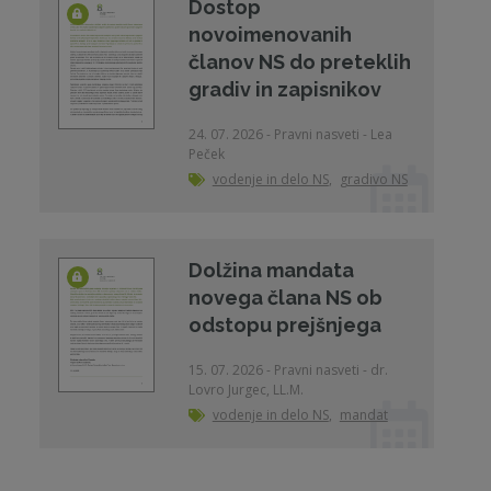
Dostop
novoimenovanih
članov NS do preteklih
gradiv in zapisnikov
24. 07. 2026 - Pravni nasveti - Lea
Peček
vodenje in delo NS
,
gradivo NS
Dolžina mandata
novega člana NS ob
odstopu prejšnjega
15. 07. 2026 - Pravni nasveti - dr.
Lovro Jurgec, LL.M.
vodenje in delo NS
,
mandat