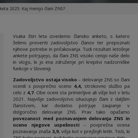
keta 2025: Kaj menijo člani ZNS?
Vsaka štiri leta izvedemo člansko anketo, s katero
želimo preveriti zadovoljstvo članov ter prepoznati
njihove potrebe in pričakovanja. Tudi rezultati letošnje
ankete potrjujejo, da člani ZNS visoko cenijo naše delo
in vlogo, ki jo ima združenje pri krepitvi nadzorniške
funkcije v Sloveniji.
Zadovoljstvo ostaja visoko
– delovanje ZNS so člani
ocenili s povprečno oceno
4,4,
strokovno službo pa
celo z
4,7
. Obe oceni sta primerljive ali višje kot v letu
2021. Najvišje zadovoljstvo izkazujejo člani z daljšim
članstvom, kar dodatno potrjuje zaupanje v
dolgoročno delovanje ZNS. Prav tako opažamo
povezanost med poznavanjem delovanja ZNS in
oceno njegove uspešnosti
– povprečna ocena
poznavanja znaša
3,9
, višja kot v prejšnjih letih. Tisti, ki
ZNS bolje poznajo, tudi bolje ocenjujejo njegovo delo.