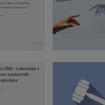
 prav tako predstavlja
okovno referenco..."
lo ZNS - Lobiranje s
anov nadzornih
ospodars