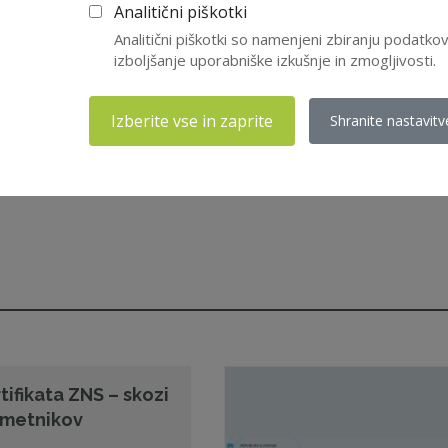
Analitični piškotki
Analitični piškotki so namenjeni zbiranju podatk
izboljšanje uporabniške izkušnje in zmogljivosti.
Izberite vse in zaprite
Shranite nastavitv
tifikata ZNS – skozi
 imetnikov