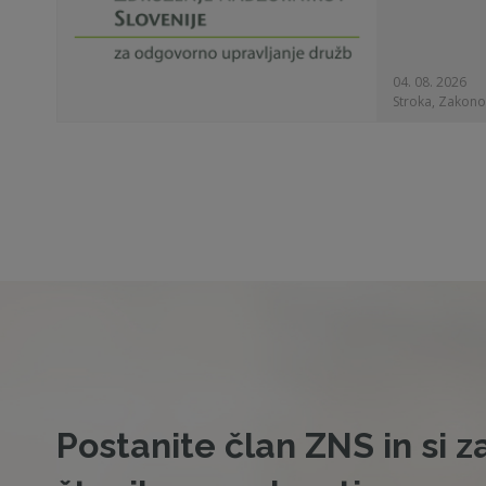
04. 08. 2026
Stroka, Zakono
Postanite član ZNS in si z