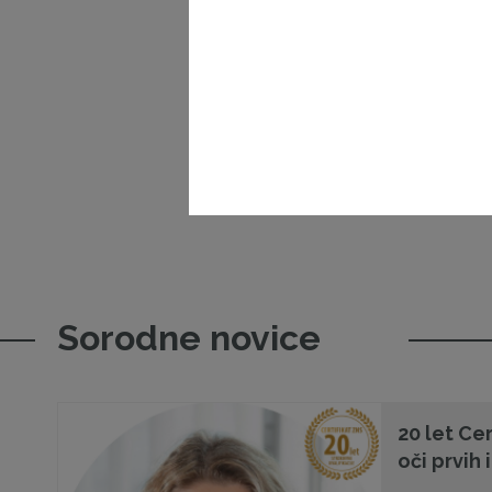
Sorodne novice
20 let Cer
oči prvih