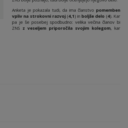
Anketa je pokazala tudi, da ima članstvo
pomemben
vpliv na strokovni razvoj
(
4,1
) in
boljše delo
(
4
). Kar
pa je še posebej spodbudno: velika večina članov bi
ZNS
z veseljem priporočila svojim kolegom
, kar