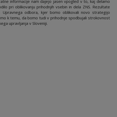
ratne informacije nam dajejo jasen vpogled v to, kaj delamo
lo pri oblikovanju prihodnjih vsebin in dela ZNS. Rezultate
i Upravnega odbora, kjer bomo oblikovali novo strategijo
 smo k temu, da bomo tudi v prihodnje spodbujali strokovnost
ega upravljanja v Sloveniji.