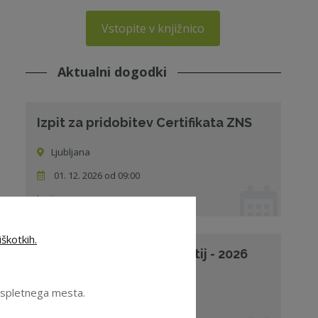
Vstopite v knjižnico
Aktualni dogodki
Izpit za pridobitev Certifikata ZNS
Ljubljana
01. 12. 2026 od 09:00
Izpit
škotkih.
Upravljanje skupin podjetij - 2026
Ljubljana
e spletnega mesta.
26. 11. 2026 od 08:30