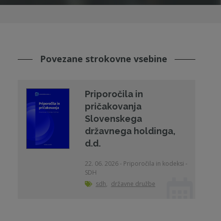
Povezane strokovne vsebine
Priporočila in
pričakovanja
Slovenskega
državnega holdinga,
d.d.
22. 06. 2026 - Priporočila in kodeksi -
SDH
sdh
,
državne družbe