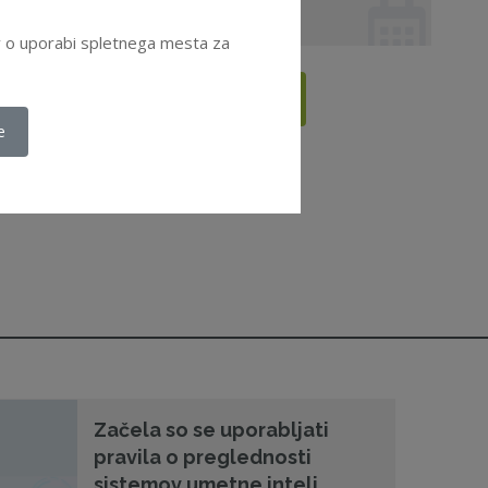
Seminar
ov o uporabi spletnega mesta za
Vsi dogodki
e
Začela so se uporabljati
pravila o preglednosti
sistemov umetne inteli