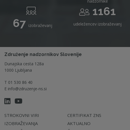
nadzornike
1161
67
udeležencev izobraževanj
izobraževanj
Združenje nadzornikov Slovenije
Dunajska cesta 128a
1000 Ljubljana
T
01 530 86 40
E
info@zdruzenje-ns.si
STROKOVNI VIRI
CERTIFIKAT ZNS
IZOBRAŽEVANJA
AKTUALNO