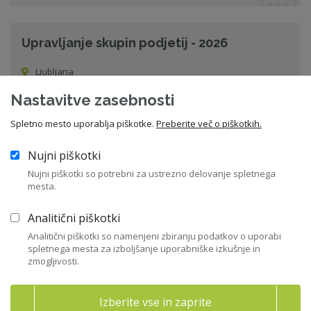
Upravljanje skupin podjetij - 2026
Ljubljana
26. 11. 2026 od 08:30
Nastavitve zasebnosti
Seminar
Spletno mesto uporablja piškotke.
Preberite več o piškotkih.
Nujni piškotki
Vsi dogodki
Nujni piškotki so potrebni za ustrezno delovanje spletnega
mesta.
Analitični piškotki
Sorodne novice
Analitični piškotki so namenjeni zbiranju podatkov o uporabi
spletnega mesta za izboljšanje uporabniške izkušnje in
zmogljivosti.
20 let Certifikata ZNS – skozi oči prvih
Izberite vse in zaprite