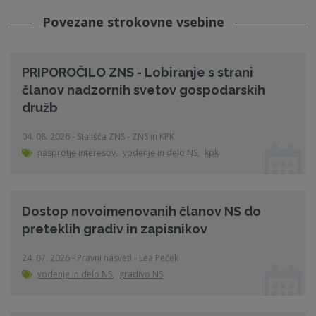
Povezane strokovne vsebine
PRIPOROČILO ZNS - Lobiranje s strani
članov nadzornih svetov gospodarskih
družb
04. 08. 2026 - Stališča ZNS - ZNS in KPK
nasprotje interesov
,
vodenje in delo NS
,
kpk
Dostop novoimenovanih članov NS do
preteklih gradiv in zapisnikov
24. 07. 2026 - Pravni nasveti - Lea Peček
vodenje in delo NS
,
gradivo NS