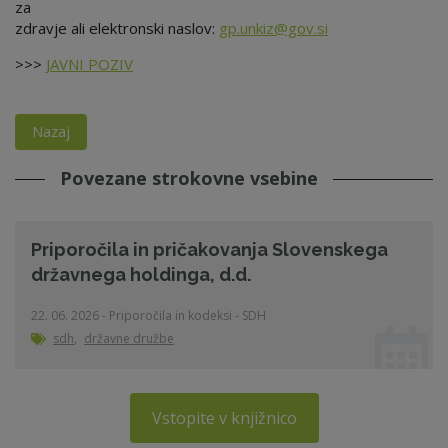
za
zdravje ali elektronski naslov:
gp.unkiz@gov.si
>>>
JAVNI POZIV
Nazaj
Povezane strokovne vsebine
Priporočila in pričakovanja Slovenskega
državnega holdinga, d.d.
22. 06. 2026 - Priporočila in kodeksi - SDH
sdh
,
državne družbe
Vstopite v knjižnico