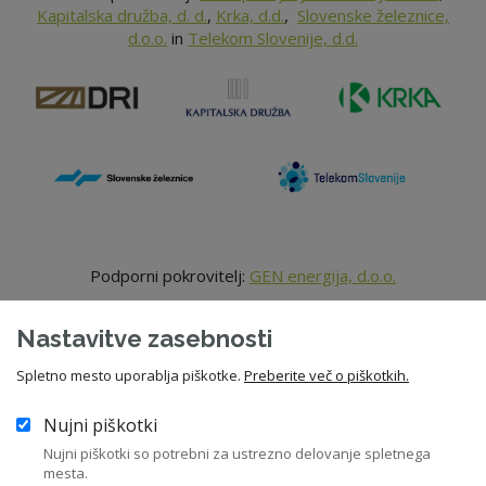
Kapitalska družba, d. d.
,
Krka, d.d.
,
Slovenske železnice,
d.o.o.
in
Telekom Slovenije, d.d.
Podporni pokrovitelj:
GEN energija, d.o.o.
Nastavitve zasebnosti
Spletno mesto uporablja piškotke.
Preberite več o piškotkih.
Nujni piškotki
Nujni piškotki so potrebni za ustrezno delovanje spletnega
mesta.