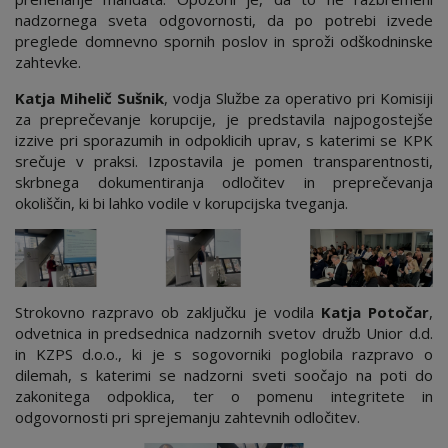
nadzornega sveta odgovornosti, da po potrebi izvede
preglede domnevno spornih poslov in sproži odškodninske
zahtevke.
Katja Mihelič Sušnik
, vodja Službe za operativo pri Komisiji
za preprečevanje korupcije, je predstavila najpogostejše
izzive pri sporazumih in odpoklicih uprav, s katerimi se KPK
srečuje v praksi. Izpostavila je pomen transparentnosti,
skrbnega dokumentiranja odločitev in preprečevanja
okoliščin, ki bi lahko vodile v korupcijska tveganja.
Strokovno razpravo ob zaključku je vodila
Katja Potočar
,
odvetnica in predsednica nadzornih svetov družb Unior d.d.
in KZPS d.o.o., ki je s sogovorniki poglobila razpravo o
dilemah, s katerimi se nadzorni sveti soočajo na poti do
zakonitega odpoklica, ter o pomenu integritete in
odgovornosti pri sprejemanju zahtevnih odločitev.