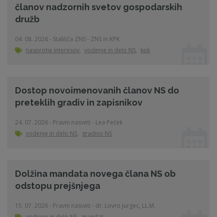
članov nadzornih svetov gospodarskih
družb
04. 08. 2026 - Stališča ZNS - ZNS in KPK
nasprotje interesov
,
vodenje in delo NS
,
kpk
Dostop novoimenovanih članov NS do
preteklih gradiv in zapisnikov
24. 07. 2026 - Pravni nasveti - Lea Peček
vodenje in delo NS
,
gradivo NS
Dolžina mandata novega člana NS ob
odstopu prejšnjega
15. 07. 2026 - Pravni nasveti - dr. Lovro Jurgec, LL.M.
vodenje in delo NS
,
mandat