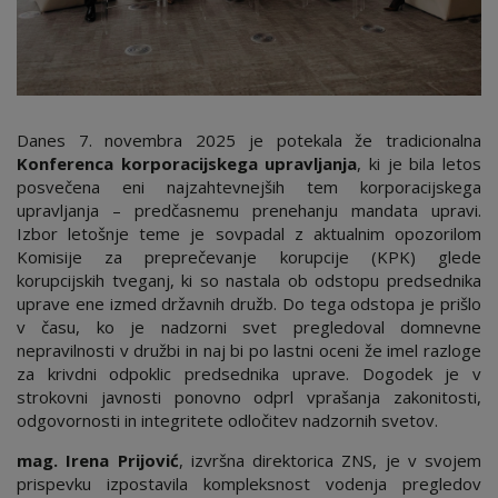
Danes 7. novembra 2025 je potekala že tradicionalna
Konferenca korporacijskega upravljanja
, ki je bila letos
posvečena eni najzahtevnejših tem korporacijskega
upravljanja – predčasnemu prenehanju mandata upravi.
Izbor letošnje teme je sovpadal z aktualnim opozorilom
Komisije za preprečevanje korupcije (KPK) glede
korupcijskih tveganj, ki so nastala ob odstopu predsednika
uprave ene izmed državnih družb. Do tega odstopa je prišlo
v času, ko je nadzorni svet pregledoval domnevne
nepravilnosti v družbi in naj bi po lastni oceni že imel razloge
za krivdni odpoklic predsednika uprave. Dogodek je v
strokovni javnosti ponovno odprl vprašanja zakonitosti,
odgovornosti in integritete odločitev nadzornih svetov.
mag. Irena Prijović
, izvršna direktorica ZNS, je v svojem
prispevku izpostavila kompleksnost vodenja pregledov