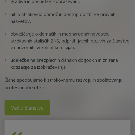
gradiva in posnetke izobraževanj,
hitro strokovno pomoč in dostop do zbirke pravnih
nasvetov,
obveščanje o domačih in mednarodnih novostih,
strokovnih stališčih ZNS, odprtih javnih pozivih za članstvo
v nadzornih svetih ali komisijah,
udeležba na brezplačnih članskih dogodkih in znižana
kotizacije za izobraževanja.
Člane spodbujamo k strokovnemu razvoju in spoštovanju
profesionalne etike.
Več o članstvu