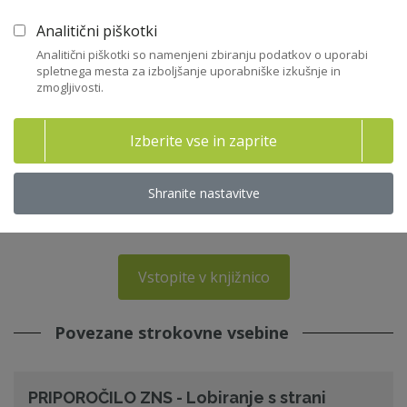
Nazaj
Analitični piškotki
Analitični piškotki so namenjeni zbiranju podatkov o uporabi
Povezane strokovne vsebine
spletnega mesta za izboljšanje uporabniške izkušnje in
zmogljivosti.
Priporočila in pričakovanja Slovenskega
Izberite vse in zaprite
državnega holdinga, d.d.
22. 06. 2026 - Priporočila in kodeksi - SDH
Shranite nastavitve
sdh
,
državne družbe
Vstopite v knjižnico
Povezane strokovne vsebine
PRIPOROČILO ZNS - Lobiranje s strani