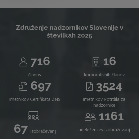
Združenje nadzornikov Slovenije v
številkah 2025
716
16
članov
korporativnih članov
697
3524
imetnikov Certifikata ZNS
imetnikov Potrdila za
nadzornike
1161
67
udeležencev izobraževanj
izobraževanj