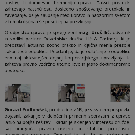
poslov, ki domnevno bremenijo upravo. Takšni postopki
zahtevajo natančnost, dosledno spoštovanje protokola in
zavedanje, da je zaupanje med upravo in nadzornim svetom
v teh okoliščinah še posebej na preizkušnji.
O odpoklicu uprave je spregovoril
mag. Uroš Ilić
, odvetnik
in vodilni partner Odvetniške družbe Ilić & Partnerji, ki je
predstavil aktualno sodno prakso in ključna merila presoje
zakonitosti odpoklica. Poudaril je, da je odločanje o odpoklicu
eno najzahtevnejših dejanj korporacijskega upravljanja, ki
zahteva pravno vzdržne utemeljitve in jasno dokumentirane
postopke.
Gorazd Podbevšek
, predsednik ZNS, je v svojem prispevku
pojasnil, zakaj je v določenih primerih sporazum z upravo
lahko najboljša rešitev – kadar je sklenjen v interesu družbe,
saj omogoča pravno urejeno in stabilno predčasno
prenehanje mandata. Opozoril je, da to ne razbremeni