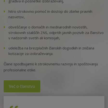
gradiva in posnetke izobraževanj,
hitro strokovno pomoč in dostop do zbirke pravnih
nasvetov,
obveščanje o domačih in mednarodnih novostih,
strokovnih stališčih ZNS, odprtih javnih pozivih za članstvo
v nadzornih svetih ali komisijah,
udeležba na brezplačnih članskih dogodkih in znižana
kotizacije za izobraževanja.
Člane spodbujamo k strokovnemu razvoju in spoštovanju
profesionalne etike.
Več o članstvu