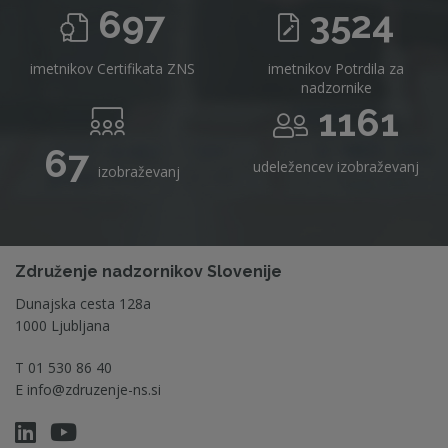
697
3524
imetnikov Certifikata ZNS
imetnikov Potrdila za
nadzornike
1161
67
udeležencev izobraževanj
izobraževanj
Združenje nadzornikov Slovenije
Dunajska cesta 128a
1000 Ljubljana
T
01 530 86 40
E
info@zdruzenje-ns.si