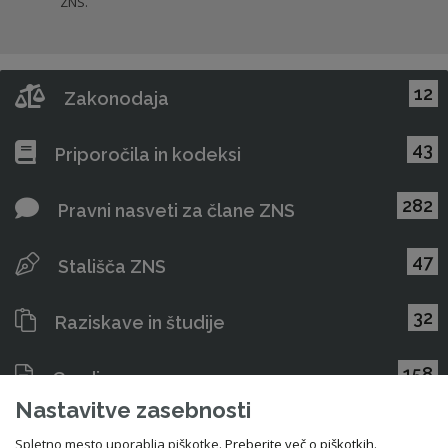
ZNS.
12
Zakonodaja
43
Priporočila in kodeksi
282
Pravni nasveti za člane ZNS
47
Stališča ZNS
32
Raziskave in študije
158
Gradiva
Nastavitve zasebnosti
Spletno mesto uporablja piškotke.
Preberite več o piškotkih.