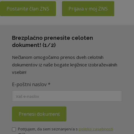
Postanite član ZNS
Prijava v moj ZNS
Brezplačno prenesite celoten
dokument! (1/2)
Nečlanom omogočamo prenos dveh celotnih
dokumentov iz naše bogate knjižnice izobraževalnih
vsebin!
E-poštni naslov
*
Prenesi dokument
Potrjujem, da sem seznanjen/a s
politiko zasebnosti