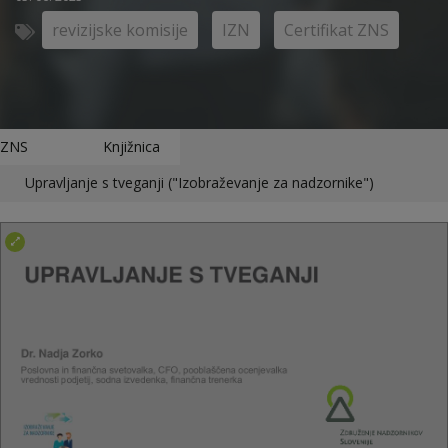
revizijske komisije
IZN
Certifikat ZNS
ZNS
Knjižnica
Upravljanje s tveganji ("Izobraževanje za nadzornike")