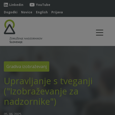
Linkedin
YouTube
Dogodki
Novice
English
Prijava
Gradiva izobraževanj
Upravljanje s tveganji
("Izobraževanje za
nadzornike")
05. 06. 2025