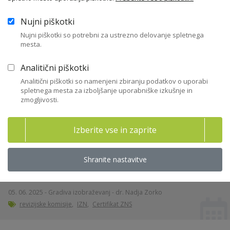
Največkrat prenešene
Nujni piškotki
vsebine
Nujni piškotki so potrebni za ustrezno delovanje spletnega
mesta.
Analitični piškotki
Nadzor poslovanja preko računovodskih
Analitični piškotki so namenjeni zbiranju podatkov o uporabi
izkazov ("Izobraževanje za nadzornike")_I. del
spletnega mesta za izboljšanje uporabniške izkušnje in
zmogljivosti.
04. 06. 2026 - Gradiva izobraževanj - dr. Aljoša Valentinčič
IZN
,
Certifikat ZNS
Izberite vse in zaprite
Upravljanje s tveganji ("Izobraževanje za
Shranite nastavitve
nadzornike")
05. 06. 2025 - Gradiva izobraževanj - dr. Nadja Zorko
revizijske komisije
,
IZN
,
Certifikat ZNS