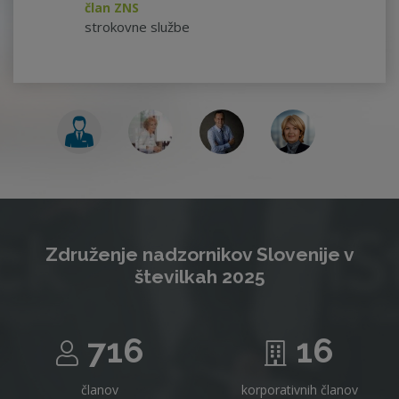
član ZNS
strokovne službe
Združenje nadzornikov Slovenije v
številkah 2025
716
16
članov
korporativnih članov