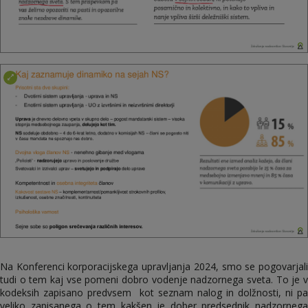
Na Konferenci korporacijskega upravljanja 2024, smo se pogovarjali
tudi o tem kaj vse pomeni dobro vodenje nadzornega sveta. To je v
kodeksih zapisano predvsem kot seznam nalog in dolžnosti, ni pa
veliko zapisanega o tem kakšen je dober predsednik nadzornega