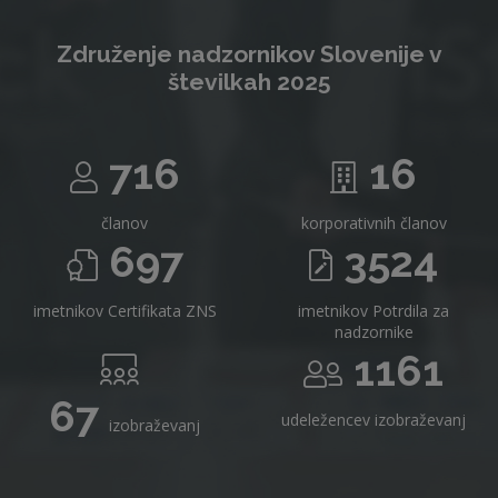
Združenje nadzornikov Slovenije v
številkah 2025
716
16
članov
korporativnih članov
697
3524
imetnikov Certifikata ZNS
imetnikov Potrdila za
nadzornike
1161
67
udeležencev izobraževanj
izobraževanj