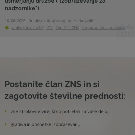
usmerjanju družbe ("Izobraževanje za
nadzornike")
10. 06. 2026 - Gradiva izobraževanj - dr. Marko Jaklič
vodenje in delo NS
,
IZN
,
Certifikat ZNS
,
korporacijsko upravljanje
Postanite član ZNS in si
zagotovite številne prednosti:
vse strokovne vire, ki so potrebni za vaše delo,
gradiva in posnetke izobraževanj,