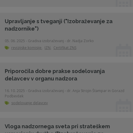
Upravljanje s tveganji ("Izobraževanje za
nadzornike")
05. 06. 2025 - Gradiva izobraževanj - dr. Nadja Zorko
revizijske komisije
,
IZN
,
Certifikat ZNS
Priporočila dobre prakse sodelovanja
delavcev v organu nadzora
16. 10. 2025 - Gradiva izobraževanj - dr. Anja Strojin Štampar in Gorazd
Podbevšek
sodelovanje delavcev
Vloga nadzornega sveta pri strateškem