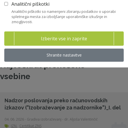
Analitični piškotki
47
Stališča ZNS
Analitični piškotki so namenjeni zbiranju podatkov o uporabi
spletnega mesta za izboljšanje uporabniške izkušnje in
zmogljivosti.
32
Raziskave in študije
Izberite vse in zaprite
158
Gradiva
Shranite nastavitve
Največkrat prenešene
vsebine
Nadzor poslovanja preko računovodskih
izkazov ("Izobraževanje za nadzornike")_I. del
04. 06. 2026 - Gradiva izobraževanj - dr. Aljoša Valentinčič
IZN
,
Certifikat ZNS