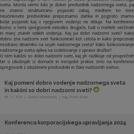
sveta. Morda vemo kdo je dober predsednik nadzornega sveta, pa
ne znamo strukturirano pojasniti zakaj, medtem ko tiste
neučinkovite predsednike prepoznamo zlahka in pogosto znamo
bolje pojasniti kaj v njegovem vodenju ne deluje. Na konferenci
bomo o temi spregovorili nekoliko drugače, tudi o mehkih veščinah
in manj znanih vidikih vodenja. Kaj pa dobri nadzorni sveti? Kako
dobro zna nadzorni svet funkcionirati kot celota in kako prepoznati
nezdravo dinamiko na sejah nadzornega sveta? Kako funkcioniranje
nadzornega sveta vpliva na sodelovanje z upravo družbe?
O tem kakšni so dobri nadzorni sveti, kaj jih razlikuje od povprečnih
ter o izkušnjah iz domače in evropske prakse smo na konferenci
spregovorili z izkušenimi predsedniki in člani nadzornih svetov.
Kaj pomeni dobro vodenje nadzornega sveta
in kakšni so dobri nadzorni sveti?
08. 11. 2024
|
Gradiva izobraževanj
|
mag. Primož Karpe
Konferenca korporacijskega upravljanja 2024