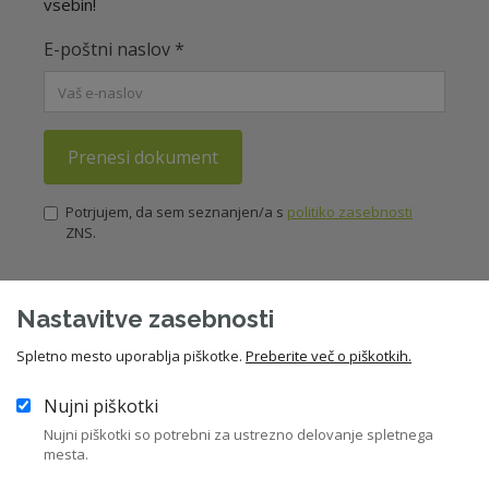
vsebin!
E-poštni naslov
*
Prenesi dokument
Potrjujem, da sem seznanjen/a s
politiko zasebnosti
ZNS.
Nastavitve zasebnosti
12
Zakonodaja
Spletno mesto uporablja piškotke.
Preberite več o piškotkih.
43
Priporočila in kodeksi
Nujni piškotki
Nujni piškotki so potrebni za ustrezno delovanje spletnega
282
mesta.
Pravni nasveti za člane ZNS