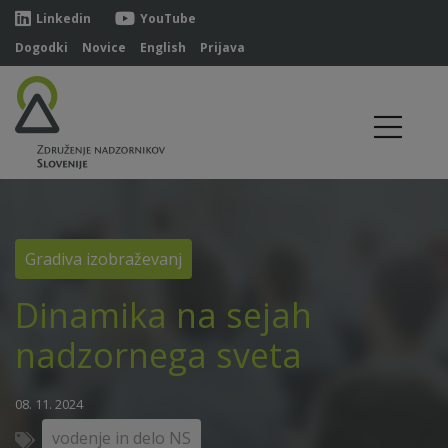
Linkedin
YouTube
Dogodki
Novice
English
Prijava
Gradiva izobraževanj
Dinamika na sejah
nadzornega sveta
08. 11. 2024
vodenje in delo NS