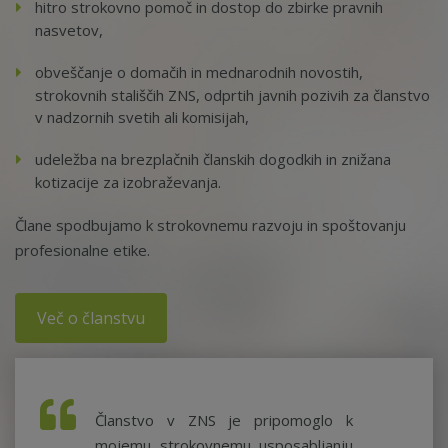
hitro strokovno pomoč in dostop do zbirke pravnih
nasvetov,
obveščanje o domačih in mednarodnih novostih,
strokovnih stališčih ZNS, odprtih javnih pozivih za članstvo
v nadzornih svetih ali komisijah,
udeležba na brezplačnih članskih dogodkih in znižana
kotizacije za izobraževanja.
Člane spodbujamo k strokovnemu razvoju in spoštovanju
profesionalne etike.
Več o članstvu
Članstvo v ZNS je pripomoglo k
mojemu strokovnemu usposabljanju