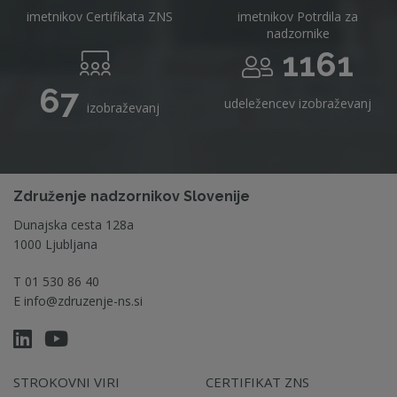
imetnikov Certifikata ZNS
imetnikov Potrdila za
nadzornike
1161
67
udeležencev izobraževanj
izobraževanj
Združenje nadzornikov Slovenije
Dunajska cesta 128a
1000 Ljubljana
T
01 530 86 40
E
info@zdruzenje-ns.si
STROKOVNI VIRI
CERTIFIKAT ZNS