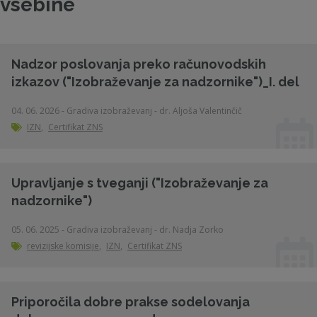
vsebine
Nadzor poslovanja preko računovodskih
izkazov ("Izobraževanje za nadzornike")_I. del
04. 06. 2026 - Gradiva izobraževanj - dr. Aljoša Valentinčič
IZN
,
Certifikat ZNS
Upravljanje s tveganji ("Izobraževanje za
nadzornike")
05. 06. 2025 - Gradiva izobraževanj - dr. Nadja Zorko
revizijske komisije
,
IZN
,
Certifikat ZNS
Priporočila dobre prakse sodelovanja