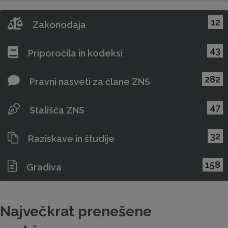
12
Zakonodaja
43
Priporočila in kodeksi
282
Pravni nasveti za člane ZNS
47
Stališča ZNS
32
Raziskave in študije
158
Gradiva
Največkrat prenešene