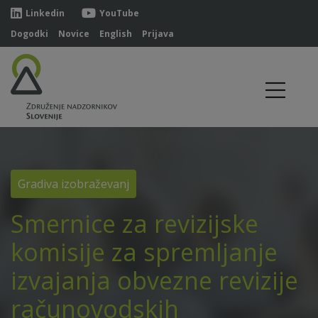
Linkedin
YouTube
Dogodki
Novice
English
Prijava
Gradiva izobraževanj
Smernice za revizijske
komisije za spremljanje
izvajanja obvezne revizije
računovodskih