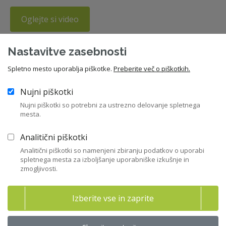
Oglejte si video
Nastavitve zasebnosti
Spletno mesto uporablja piškotke.
Preberite več o piškotkih.
WEBINAR je potekal v sodelovanju z
Agencijo za javni nadzor nad
Nujni piškotki
revidiranjem
Nujni piškotki so potrebni za ustrezno delovanje spletnega
mesta.
Analitični piškotki
Analitični piškotki so namenjeni zbiranju podatkov o uporabi
spletnega mesta za izboljšanje uporabniške izkušnje in
zmogljivosti.
Celoten dokument je na voljo samo članom ZNS.
Izberite vse in zaprite
Postanite član ZNS
Prijava v moj ZNS