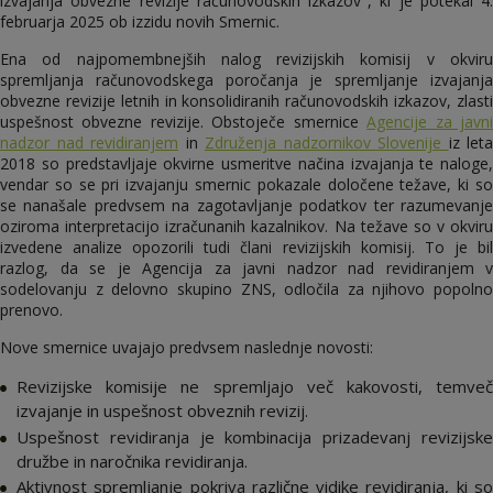
izvajanja obvezne revizije računovodskih izkazov", ki je potekal 4.
februarja 2025 ob izzidu novih Smernic.
Ena od najpomembnejših nalog revizijskih komisij v okviru
spremljanja računovodskega poročanja je spremljanje izvajanja
obvezne revizije letnih in konsolidiranih računovodskih izkazov, zlasti
uspešnost obvezne revizije. Obstoječe smernice
Agencije za javn
nadzor nad revidiranjem
in
Združenja nadzornikov Slovenije
iz leta
2018 so predstavljaje okvirne usmeritve načina izvajanja te naloge,
vendar so se pri izvajanju smernic pokazale določene težave, ki so
se nanašale predvsem na zagotavljanje podatkov ter razumevanje
oziroma interpretacijo izračunanih kazalnikov. Na težave so v okviru
izvedene analize opozorili tudi člani revizijskih komisij. To je bil
razlog, da se je Agencija za javni nadzor nad revidiranjem v
sodelovanju z delovno skupino ZNS, odločila za njihovo popolno
prenovo.
Nove smernice uvajajo predvsem naslednje novosti:
Revizijske komisije ne spremljajo več kakovosti, temveč
izvajanje in uspešnost obveznih revizij.
Uspešnost revidiranja je kombinacija prizadevanj revizijske
družbe in naročnika revidiranja.
Aktivnost spremljanje pokriva različne vidike revidiranja, ki so