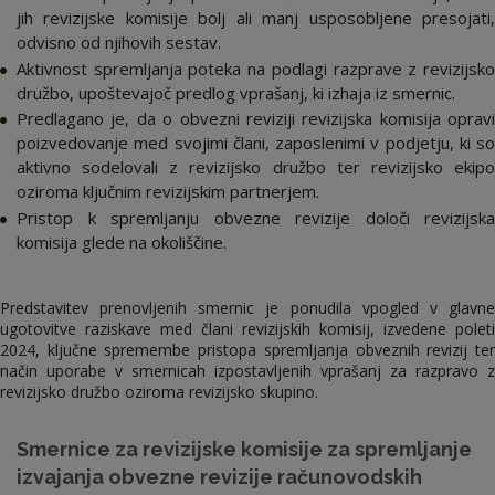
jih revizijske komisije bolj ali manj usposobljene presojati,
odvisno od njihovih sestav.
Aktivnost spremljanja poteka na podlagi razprave z revizijsko
družbo, upoštevajoč predlog vprašanj, ki izhaja iz smernic.
Predlagano je, da o obvezni reviziji revizijska komisija opravi
poizvedovanje med svojimi člani, zaposlenimi v podjetju, ki so
aktivno sodelovali z revizijsko družbo ter revizijsko ekipo
oziroma ključnim revizijskim partnerjem.
Pristop k spremljanju obvezne revizije določi revizijska
komisija glede na okoliščine.
Predstavitev prenovljenih smernic je ponudila vpogled v glavne
ugotovitve raziskave med člani revizijskih komisij, izvedene poleti
2024, ključne spremembe pristopa spremljanja obveznih revizij ter
način uporabe v smernicah izpostavljenih vprašanj za razpravo z
revizijsko družbo oziroma revizijsko skupino.
Smernice za revizijske komisije za spremljanje
izvajanja obvezne revizije računovodskih