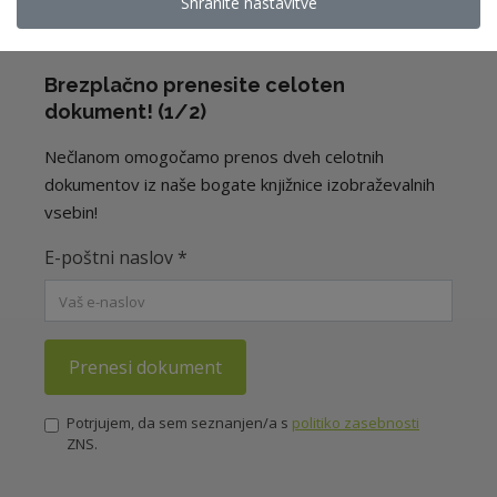
Shranite nastavitve
Brezplačno prenesite celoten
dokument! (1/2)
Nečlanom omogočamo prenos dveh celotnih
dokumentov iz naše bogate knjižnice izobraževalnih
vsebin!
E-poštni naslov
*
Prenesi dokument
Potrjujem, da sem seznanjen/a s
politiko zasebnosti
ZNS.