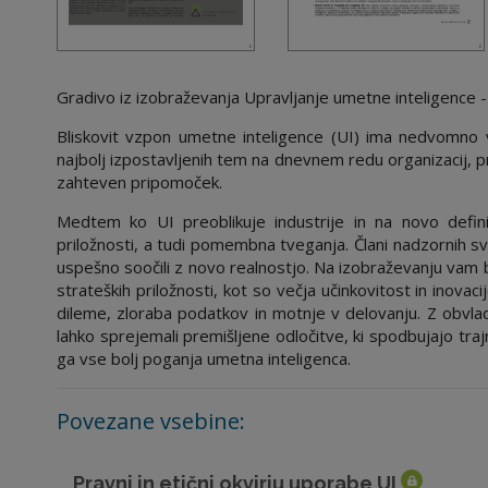
Gradivo iz izobraževanja Upravljanje umetne inteligence 
Bliskovit vzpon umetne inteligence (UI) ima nedvomno ve
najbolj izpostavljenih tem na dnevnem redu organizacij, pr
zahteven pripomoček.
Medtem ko UI preoblikuje industrije in na novo defini
priložnosti, a tudi pomembna tveganja. Člani nadzornih sv
uspešno soočili z novo realnostjo. Na izobraževanju vam 
strateških priložnosti, kot so večja učinkovitost in inovac
dileme, zloraba podatkov in motnje v delovanju. Z obvla
lahko sprejemali premišljene odločitve, ki spodbujajo traj
ga vse bolj poganja umetna inteligenca.
Povezane vsebine:
Pravni in etični okvirju uporabe UI