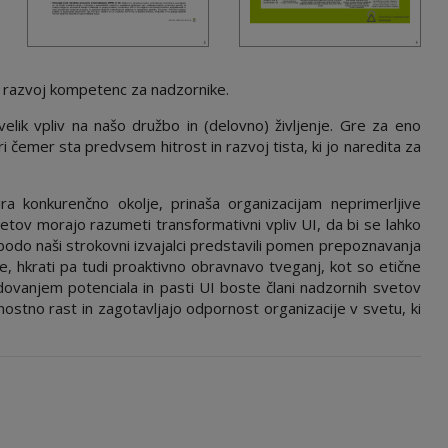
- razvoj kompetenc za nadzornike.
lik vpliv na našo družbo in (delovno) življenje. Gre za eno
i čemer sta predvsem hitrost in razvoj tista, ki jo naredita za
ra konkurenčno okolje, prinaša organizacijam neprimerljive
etov morajo razumeti transformativni vpliv UI, da bi se lahko
bodo naši strokovni izvajalci predstavili pomen prepoznavanja
ije, hkrati pa tudi proaktivno obravnavo tveganj, kot so etične
dovanjem potenciala in pasti UI boste člani nadzornih svetov
nostno rast in zagotavljajo odpornost organizacije v svetu, ki