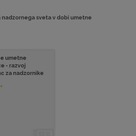
nadzornega sveta v dobi umetne
je umetne
e - razvoj
c za nadzornike