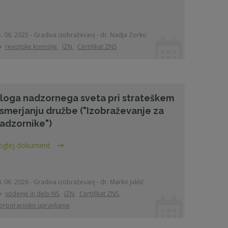
. 06. 2025 - Gradiva izobraževanj - dr. Nadja Zorko
revizijske komisije
,
IZN
,
Certifikat ZNS
loga nadzornega sveta pri strateškem
smerjanju družbe ("Izobraževanje za
adzornike")
oglej dokument
. 06. 2026 - Gradiva izobraževanj - dr. Marko Jaklič
vodenje in delo NS
,
IZN
,
Certifikat ZNS
,
orporacijsko upravljanje