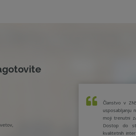
agotovite
Članstvo v ZN
usposabljanju n
moji trenutni z
svetov,
Dostop do st
kvalitetnih int