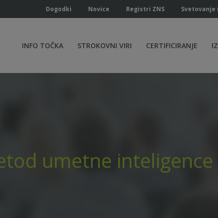
Dogodki
Novice
Registri ZNS
Svetovanje 
INFO TOČKA
STROKOVNI VIRI
CERTIFICIRANJE
I
metod umetne inteligence