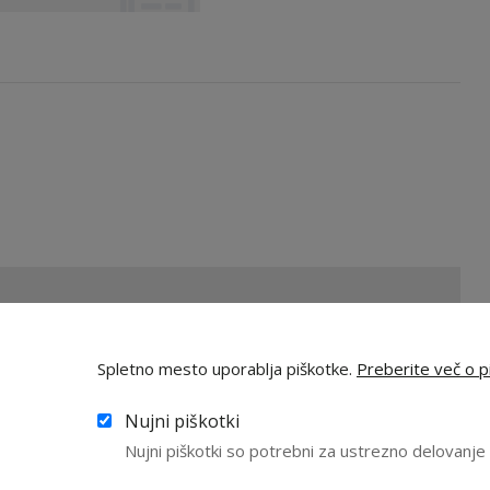
! (1/2)
ov iz naše bogate knjižnice izobraževalnih vsebin!
Spletno mesto uporablja piškotke.
Preberite več o pi
Nujni piškotki
Nujni piškotki so potrebni za ustrezno delovanj