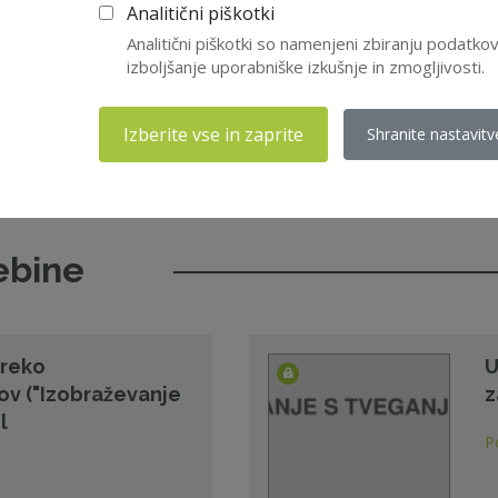
Analitični piškotki
Analitični piškotki so namenjeni zbiranju podatk
izboljšanje uporabniške izkušnje in zmogljivosti.
S.
Izberite vse in zaprite
Shranite nastavitv
ebine
preko
U
ov ("Izobraževanje
z
l
P