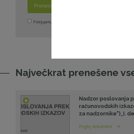
Prenesi dokument
Potrjujem, da sem seznanjen/a s
politiko zasebnosti
ZN
Največkrat prenešene vs
Nadzor poslovanja 
računovodskih izkaz
za nadzornike")_I. de
Poglej dokument