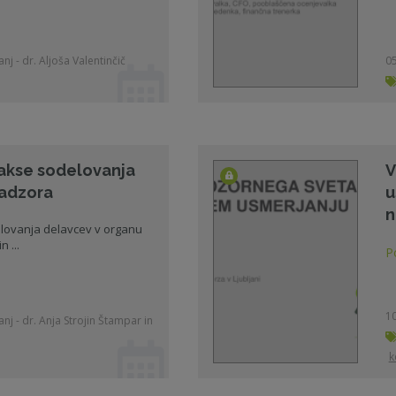
nj - dr. Aljoša Valentinčič
05
rakse sodelovanja
V
nadzora
u
n
elovanja delavcev v organu
 ...
P
10
nj - dr. Anja Strojin Štampar in
k