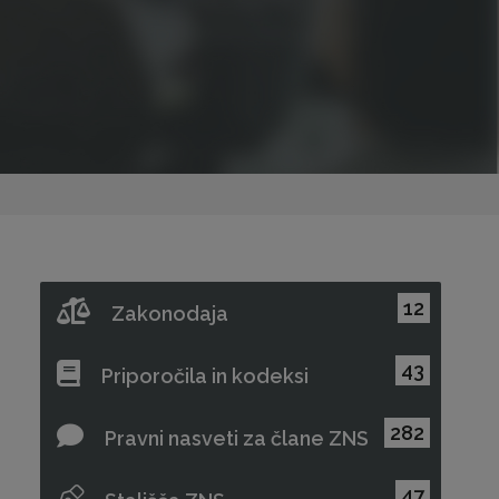
12
Zakonodaja
43
Priporočila in kodeksi
282
Pravni nasveti za člane ZNS
47