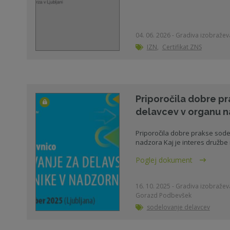
04. 06. 2026 - Gradiva izobraževa
IZN
,
Certifikat ZNS
Priporočila dobre p
delavcev v organu 
Priporočila dobre prakse sod
nadzora Kaj je interes družbe in
Poglej dokument
16. 10. 2025 - Gradiva izobraževa
Gorazd Podbevšek
sodelovanje delavcev