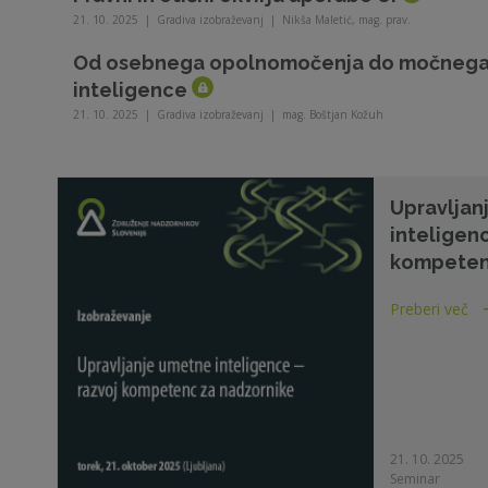
21. 10. 2025
|
Gradiva izobraževanj
|
Nikša Maletić, mag. prav.
Od osebnega opolnomočenja do močnega 
inteligence
21. 10. 2025
|
Gradiva izobraževanj
|
mag. Boštjan Kožuh
Upravljan
inteligenc
kompeten
Preberi več
21. 10. 2025
Seminar