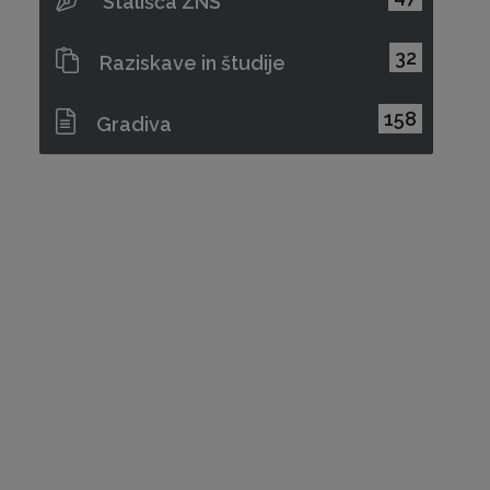
Stališča ZNS
32
Raziskave in študije
158
Gradiva