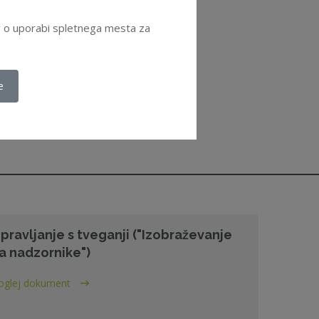
ov o uporabi spletnega mesta za
e
pravljanje s tveganji ("Izobraževanje
a nadzornike")
oglej dokument