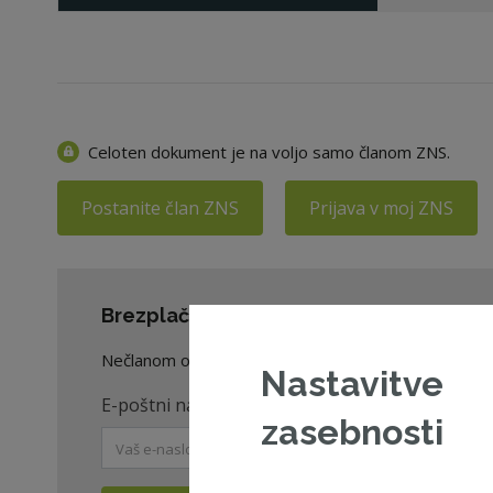
Celoten dokument je na voljo samo članom ZNS.
Postanite član ZNS
Prijava v moj ZNS
Brezplačno prenesite celoten dokument
Nečlanom omogočamo prenos dveh celotnih dokument
Nastavitve
E-poštni naslov
*
zasebnosti