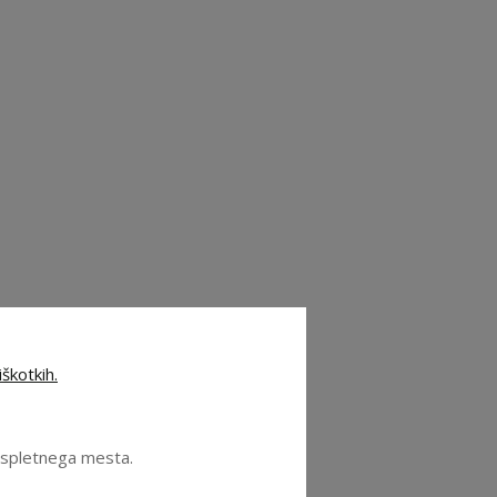
škotkih.
e spletnega mesta.