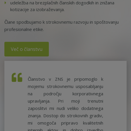
udeležba na brezplačnih članskih dogodkih in znižana
kotizacije za izobraževanja.
Člane spodbujamo k strokovnemu razvoju in spoštovanju
profesionalne etike.
Več o članstvu
Članstvo v ZNS je pripomoglo k
mojemu strokovnemu usposabljanju
na področju korporativnega
upravljanja. Pri moji trenutni
zaposlitvi mi nudi veliko dodatnega
znanja. Dostop do strokovnih gradiv,
mi omogoča pripravo kvalitetnih
internih aktov in dobro izvedbo