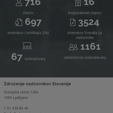
716
16
članov
korporativnih članov
697
3524
imetnikov Certifikata ZNS
imetnikov Potrdila za
nadzornike
1161
67
udeležencev izobraževanj
izobraževanj
Združenje nadzornikov Slovenije
Dunajska cesta 128a
1000 Ljubljana
T
01 530 86 40