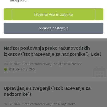
zmogljivosti.
Izberite vse in zaprite
Največkrat prenešene
vsebine
Shranite nastavitve
Nadzor poslovanja preko računovodskih
izkazov ("Izobraževanje za nadzornike")_I. del
04. 06. 2026 - Gradiva izobraževanj - dr. Aljoša Valentinčič
IZN
,
Certifikat ZNS
Upravljanje s tveganji ("Izobraževanje za
nadzornike")
05. 06. 2025 - Gradiva izobraževanj - dr. Nadja Zorko