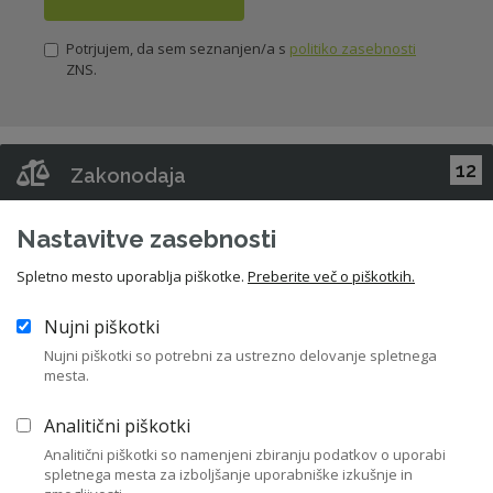
Potrjujem, da sem seznanjen/a s
politiko zasebnosti
ZNS.
12
Zakonodaja
43
Nastavitve zasebnosti
Priporočila in kodeksi
Spletno mesto uporablja piškotke.
Preberite več o piškotkih.
282
Pravni nasveti za člane ZNS
Nujni piškotki
47
Nujni piškotki so potrebni za ustrezno delovanje spletnega
Stališča ZNS
mesta.
32
Raziskave in študije
Analitični piškotki
Analitični piškotki so namenjeni zbiranju podatkov o uporabi
spletnega mesta za izboljšanje uporabniške izkušnje in
158
Gradiva