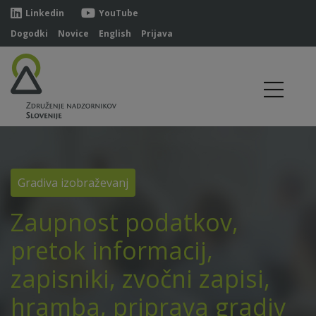
Linkedin
YouTube
Dogodki
Novice
English
Prijava
Gradiva izobraževanj
Zaupnost podatkov,
pretok informacij,
zapisniki, zvočni zapisi,
hramba, priprava gradiv