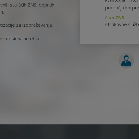
nih stališčih ZNS, odprtih
področju korpor
ah,
član ZNS
strokovne služ
tizacije za izobraževanja.
rofesionalne etike.