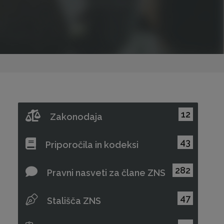
12
Zakonodaja
43
Priporočila in kodeksi
282
Pravni nasveti za člane ZNS
47
Stališča ZNS