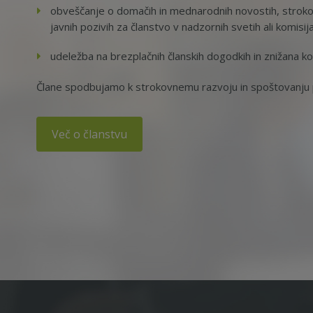
obveščanje o domačih in mednarodnih novostih, strokov
javnih pozivih za članstvo v nadzornih svetih ali komisij
udeležba na brezplačnih članskih dogodkih in znižana ko
Člane spodbujamo k strokovnemu razvoju in spoštovanju p
Več o članstvu