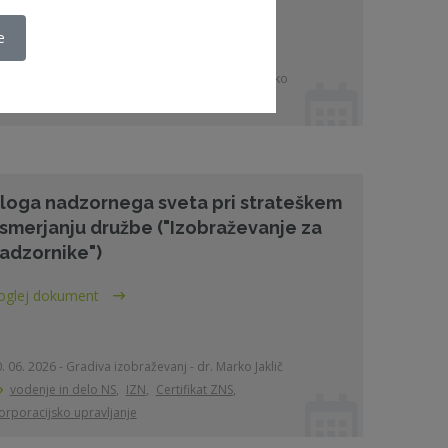
e
. 06. 2025 - Gradiva izobraževanj - dr. Nadja Zorko
revizijske komisije
,
IZN
,
Certifikat ZNS
loga nadzornega sveta pri strateškem
smerjanju družbe ("Izobraževanje za
adzornike")
oglej dokument
. 06. 2026 - Gradiva izobraževanj - dr. Marko Jaklič
vodenje in delo NS
,
IZN
,
Certifikat ZNS
,
orporacijsko upravljanje