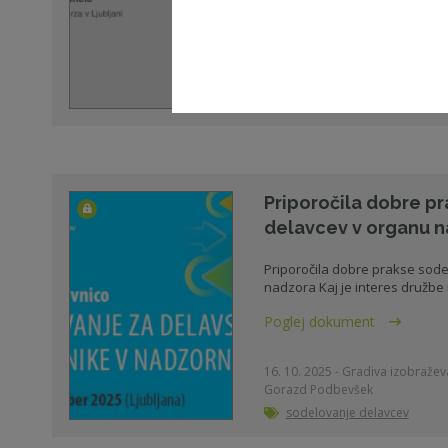
04. 06. 2026 - Gradiva izobraževa
IZN
,
Certifikat ZNS
Priporočila dobre p
delavcev v organu 
Priporočila dobre prakse sod
nadzora Kaj je interes družbe in
Poglej dokument
16. 10. 2025 - Gradiva izobraževa
Gorazd Podbevšek
sodelovanje delavcev