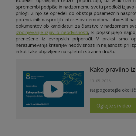
Kodeksi
upravljanja družb priporočajo, da vsak član 
spremembi podpiše in nadzornemu svetu predloži izjavo o 
prilogi. Z njo se opredeli do obstoja posameznih nasproti
potencialnih nasprotjih interesov nemudoma obvestil nad
dokumentov ob kandidaturi za članstvo v nadzornem svet
izpolnjevanje izjav o neodvisnosti
, ki pojasnjujejo najp
prenešene iz evropskih priporočil. V praksi smo opa
nerazumevanja kriterijev neodvisnosti in nejasnosti pri iz
in kot take objavljene na spletnih straneh družb.
Kako pravilno iz
13. 05. 2026
Najpogostejše okolišč
Oglejte si video