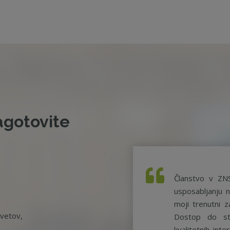
agotovite
Članstvo v ZN
usposabljanju n
moji trenutni z
svetov,
Dostop do st
kvalitetnih int