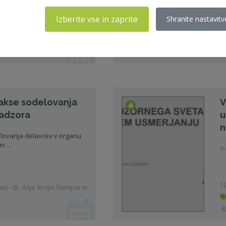
Izberite vse in zaprite
Shranite nastavitv
nj - dr. Aljoša Valentinčič
05
rakse sodelovanja
V
nadzora
u
n
elovanja delavcev v organu
 ...
P
10
nj - dr. Anja Strojin Štampar in
k