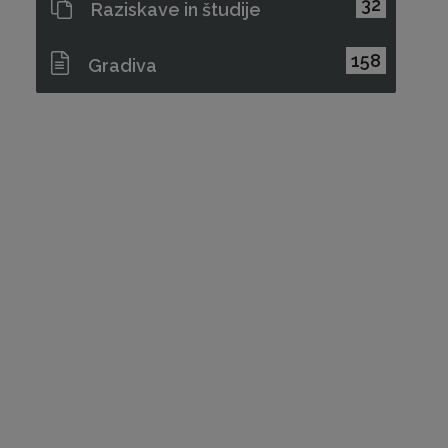
32
Raziskave in študije
158
Gradiva