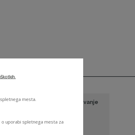
škotkih.
e spletnega mesta.
pravljanje s tveganji ("Izobraževanje
a nadzornike")
ov o uporabi spletnega mesta za
oglej dokument