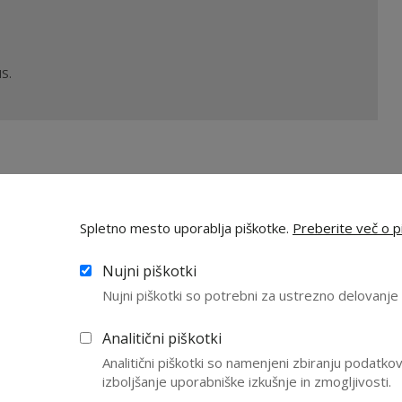
S.
ebine
Spletno mesto uporablja piškotke.
Preberite več o pi
Nujni piškotki
Nujni piškotki so potrebni za ustrezno delovanj
preko
U
ov ("Izobraževanje
z
Analitični piškotki
l
Analitični piškotki so namenjeni zbiranju podatk
P
izboljšanje uporabniške izkušnje in zmogljivosti.