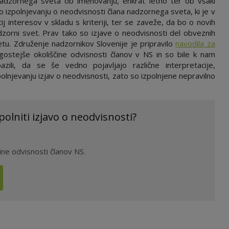
nadzornega sveta ob imenovanju, enkrat letno ter ob vsaki
izpolnjevanju o neodvisnosti člana nadzornega sveta, ki je v
j interesov v skladu s kriteriji, ter se zaveže, da bo o novih
zorni svet. Prav tako so izjave o neodvisnosti del obveznih
u. Združenje nadzornikov Slovenije je pripravilo
navodila za
ogostejše okoliščine odvisnosti članov v NS in so bile k nam
zili, da se še vedno pojavljajo različne interpretacije,
polnjevanju izjav o neodvisnosti, zato so izpolnjene nepravilno
polniti izjavo o neodvisnosti?
ine odvisnosti članov NS.