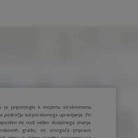
S je pripomoglo k mojemu strokovnemu
a področju korporativnega upravljanja. Pri
aposlitvi mi nudi veliko dodatnega znanja.
rokovnih gradiv, mi omogoča pripravo
ernih aktov in dobro izvedbo postopkov na