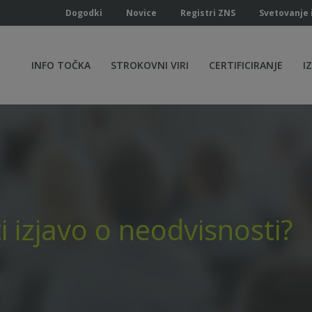
Dogodki
Novice
Registri ZNS
Svetovanje 
INFO TOČKA
STROKOVNI VIRI
CERTIFICIRANJE
I
i izjavo o neodvisnosti?