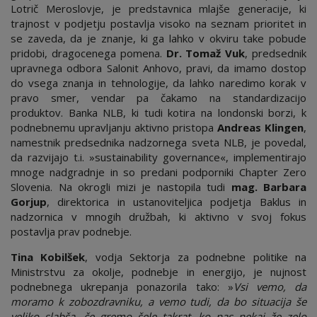
Lotrič Meroslovje, je predstavnica mlajše generacije, ki
trajnost v podjetju postavlja visoko na seznam prioritet in
se zaveda, da je znanje, ki ga lahko v okviru take pobude
pridobi, dragocenega pomena.
Dr. Tomaž Vuk
, predsednik
upravnega odbora Salonit Anhovo, pravi, da imamo dostop
do vsega znanja in tehnologije, da lahko naredimo korak v
pravo smer, vendar pa čakamo na standardizacijo
produktov. Banka NLB, ki tudi kotira na londonski borzi, k
podnebnemu upravljanju aktivno pristopa
Andreas Klingen
,
namestnik predsednika nadzornega sveta NLB, je povedal,
da razvijajo t.i. »sustainability governance«, implementirajo
mnoge nadgradnje in so predani podporniki Chapter Zero
Slovenia. Na okrogli mizi je nastopila tudi
mag. Barbara
Gorjup
, direktorica in ustanoviteljica podjetja Baklus in
nadzornica v mnogih družbah, ki aktivno v svoj fokus
postavlja prav podnebje.
Tina Kobilšek
, vodja Sektorja za podnebne politike na
Ministrstvu za okolje, podnebje in energijo, je nujnost
podnebnega ukrepanja ponazorila tako: »
Vsi vemo, da
moramo k zobozdravniku, a vemo tudi, da bo situacija še
veliko slabša, če gremo šele takrat, ko nas nekaj že zelo