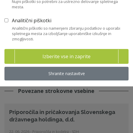
Nujni piškotki so potrebni za ustrezno delovanje spletnega
mesta.
Analitični piškotki
Analitični piškotki so namenjeni zbiranju podatkov o uporabi
spletnega mesta za izboljšanje uporabniške izkušnje in
zmogljivosti.
Izberite vse in zaprite
Shranite nastavitve
Nazaj
Povezane strokovne vsebine
Priporočila in pričakovanja Slovenskega
državnega holdinga, d.d.
22. 06. 2026 - Priporočila in kodeksi - SDH