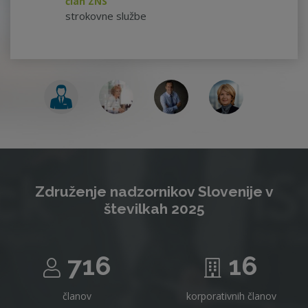
član ZNS
strokovne službe
Združenje nadzornikov Slovenije v
številkah 2025
716
16
članov
korporativnih članov