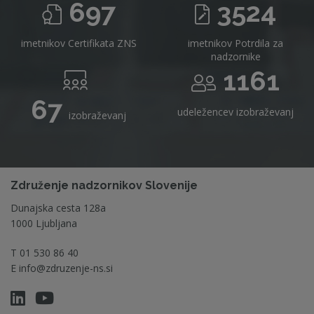
697
3524
imetnikov Certifikata ZNS
imetnikov Potrdila za
nadzornike
1161
67
udeležencev izobraževanj
izobraževanj
Združenje nadzornikov Slovenije
Dunajska cesta 128a
1000 Ljubljana
T
01 530 86 40
E
info@zdruzenje-ns.si