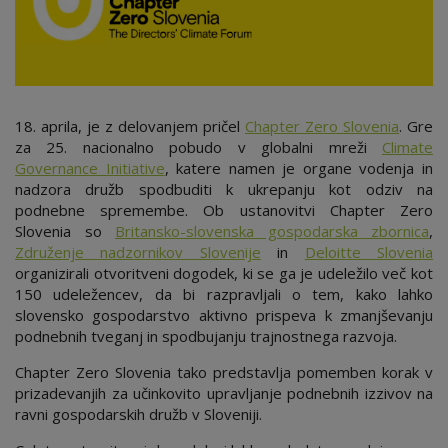
18. aprila, je z delovanjem pričel
Chapter Zero Slovenia
. Gre
za 25. nacionalno pobudo v globalni mreži
Climate
Governance Initiative
, katere namen je organe vodenja in
nadzora družb spodbuditi k ukrepanju kot odziv na
podnebne spremembe. Ob ustanovitvi Chapter Zero
Slovenia so
Britansko-slovenska gospodarska zbornica
,
Združenje nadzornikov Slovenije
in
Deloitte Slovenia
organizirali otvoritveni dogodek, ki se ga je udeležilo več kot
150 udeležencev, da bi razpravljali o tem, kako lahko
slovensko gospodarstvo aktivno prispeva k zmanjševanju
podnebnih tveganj in spodbujanju trajnostnega razvoja.
Chapter Zero Slovenia tako predstavlja pomemben korak v
prizadevanjih za učinkovito upravljanje podnebnih izzivov na
ravni gospodarskih družb v Sloveniji.