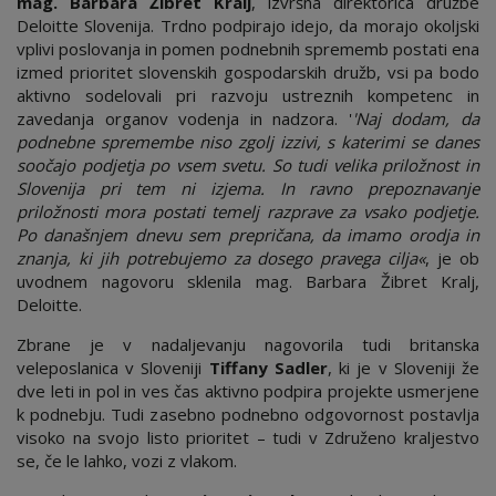
mag. Barbara Žibret Kralj
, izvršna direktorica družbe
Deloitte Slovenija. Trdno podpirajo idejo, da morajo okoljski
vplivi poslovanja in pomen podnebnih sprememb postati ena
izmed prioritet slovenskih gospodarskih družb, vsi pa bodo
aktivno sodelovali pri razvoju ustreznih kompetenc in
zavedanja organov vodenja in nadzora. '
'Naj dodam, da
podnebne spremembe niso zgolj izzivi, s katerimi se danes
soočajo podjetja po vsem svetu. So tudi velika priložnost in
Slovenija pri tem ni izjema. In ravno prepoznavanje
priložnosti mora postati temelj razprave za vsako podjetje.
Po današnjem dnevu sem prepričana, da imamo orodja in
znanja, ki jih potrebujemo za dosego pravega cilja«
, je ob
uvodnem nagovoru sklenila mag. Barbara Žibret Kralj,
Deloitte.
Zbrane je v nadaljevanju nagovorila tudi britanska
veleposlanica v Sloveniji
Tiffany Sadler
, ki je v Sloveniji že
dve leti in pol in ves čas aktivno podpira projekte usmerjene
k podnebju. Tudi zasebno podnebno odgovornost postavlja
visoko na svojo listo prioritet – tudi v Združeno kraljestvo
se, če le lahko, vozi z vlakom.