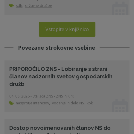
sdh
,
državne družbe
Vstopite v knjižnico
Povezane strokovne vsebine
PRIPOROČILO ZNS - Lobiranje s strani
članov nadzornih svetov gospodarskih
družb
04. 08. 2026 - Stališča ZNS - ZNS in KPK
nasprotje interesov
,
vodenje in delo NS
,
kpk
Dostop novoimenovanih članov NS do