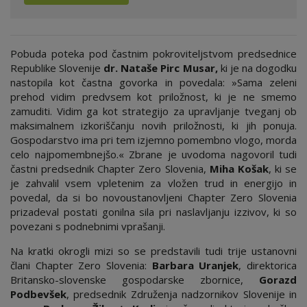
Pobuda poteka pod častnim pokroviteljstvom predsednice
Republike Slovenije
dr. Nataše Pirc Musar,
ki je na dogodku
nastopila kot častna govorka in povedala: »Sama zeleni
prehod vidim predvsem kot priložnost, ki je ne smemo
zamuditi. Vidim ga kot strategijo za upravljanje tveganj ob
maksimalnem izkoriščanju novih priložnosti, ki jih ponuja.
Gospodarstvo ima pri tem izjemno pomembno vlogo, morda
celo najpomembnejšo.« Zbrane je uvodoma nagovoril tudi
častni predsednik Chapter Zero Slovenia,
Miha Košak
, ki se
je zahvalil vsem vpletenim za vložen trud in energijo in
povedal, da si bo novoustanovljeni Chapter Zero Slovenia
prizadeval postati gonilna sila pri naslavljanju izzivov, ki so
povezani s podnebnimi vprašanji.
Na kratki okrogli mizi so se predstavili tudi trije ustanovni
člani Chapter Zero Slovenia:
Barbara Uranjek
, direktorica
Britansko-slovenske gospodarske zbornice,
Gorazd
Podbevšek
, predsednik Združenja nadzornikov Slovenije in