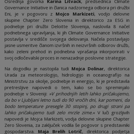
Osrednja govorka
Karina Litvack
, predsednica Climate
Governance Initiative in članica nadzornega odbora pri družbi
Eni, je v pogovoru z
Mojco Markizeti
, vodjo delovne
skupine Chapter Zero Slovenia in direktorico za ESG in
podnebje pri družbi Deloitte Slovenija, naslovila 8 načel
podnebnega upravljanja, ki jih Climate Governance Initiative
postavlja v središče svojega delovanja. Načela postavljajo
jasne usmeritve članom izvršnih in neizvršnih odborov družb,
kako zeleni prehod in podnebna vprašanja inkorporirati v
svoj odločevalski proces in nenazadnje poslovne strategije.
Na dogodku je nastopila tudi
Mojca Dolinar
, direktorica
Urada za meteorologijo, hidrologijo in oceanografijo na
Ministrstvu za okolje, podnebje in energijo, ki je predstavila
pretresljive napovedi o tem, kako se bo spreminjalo
podnebje v Sloveniji:
»V prihodnjih letih lahko pričakujemo,
da bo v Ljubljani letno tudi do 90 vročih dni, kar pomeni, da
bodo temperature presegle 30 stopinj, po drugi strani pa
lahko pričakujemo tudi zelo mrzle zime.
« V luči grozljivih
napovedi je Mojca Markizeti, vodja delovne skupine Chapter
Zero Slovenia, za zaključek vodila še pogovor s predstavniki
gospodarstva.
Maja Brelih Lotrič
, direktorica podjetja