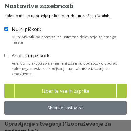
Nastavitve zasebnosti
158
Gradiva
Spletno mesto uporablja piškotke.
Preberite več o piškotkih.
Nujni piškotki
Največkrat prenešene
Nujni piškotki so potrebni za ustrezno delovanje spletnega
mesta.
vsebine
Analitični piškotki
Analitični piškotki so namenjeni zbiranju podatkov o uporabi
spletnega mesta za izboljšanje uporabniške izkušnje in
zmogljivosti.
Nadzor poslovanja preko računovodskih
izkazov ("Izobraževanje za nadzornike")_I. del
Izberite vse in zaprite
04. 06. 2026 - Gradiva izobraževanj - dr. Aljoša Valentinčič
IZN
,
Certifikat ZNS
Shranite nastavitve
Upravljanje s tveganji ("Izobraževanje za