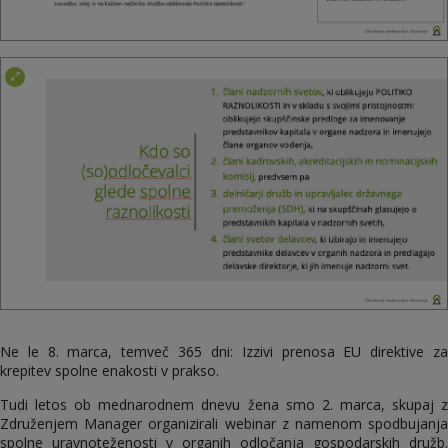
Ne le 8. marca, temveč 365 dni: Izzivi prenosa EU direktive za
krepitev spolne enakosti v prakso.
Tudi letos ob mednarodnem dnevu žena smo 2. marca, skupaj z
Združenjem Manager organizirali webinar z namenom spodbujanja
spolne uravnoteženosti v organih odločanja gospodarskih družb.