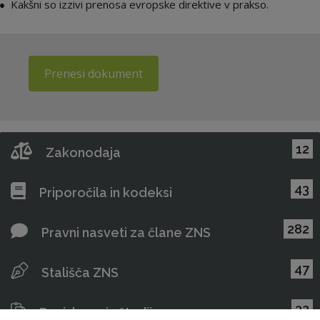
Kakšni so izzivi prenosa evropske direktive v prakso.
Prenesi dokument
12
Zakonodaja
43
Priporočila in kodeksi
282
Pravni nasveti za člane ZNS
47
Stališča ZNS
32
Raziskave in študije