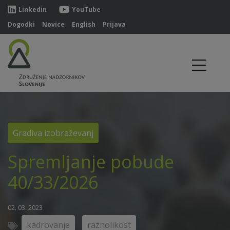
Linkedin
YouTube
Dogodki
Novice
English
Prijava
Gradiva izobraževanj
Spremljanje pobude
40/33/2026
02. 03. 2023
kadrovanje
raznolikost