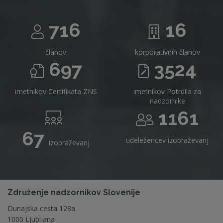
716
16
članov
korporativnih članov
697
3524
imetnikov Certifikata ZNS
imetnikov Potrdila za
nadzornike
1161
67
udeležencev izobraževanj
izobraževanj
Združenje nadzornikov Slovenije
Dunajska cesta 128a
1000 Ljubljana