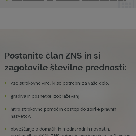
Postanite član ZNS in si
zagotovite številne prednosti:
vse strokovne vire, ki so potrebni za vaše delo,
gradiva in posnetke izobraževanj,
hitro strokovno pomoč in dostop do zbirke pravnih
nasvetov,
obveščanje o domačih in mednarodnih novostih,
strokovnih stališčih ZNS, odprtih javnih pozivih za članstvo