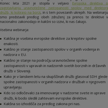
Konec leta 2021 je stopila v veljavo
Evropska direktiva 
zagotavljanju uravnotežene zastopanosti spolov med direktorji
družb, ki kotirajo na borzi
, in s tem povezanih ukrepih. Na webinarj
smo predstavili predlog obeh združenj za prenos te direktive v
nacionalno zakonodajo in kakšni so izzivi, ki nas čakajo.
Vsebina webinarja:
Kakšna je vsebina evropske direktive za krepitev spolne
enakosti.
Kakšno je stanje zastopanosti spolov v organih vodenja in
nadzora v EU.
Kakšno je stanje na področju uravnotežene spolne
zastopanosti v upravah in nadzornih svetih borznih in državnih
družb v Sloveniji.
Kako je v lanskem letu na skupščinah družb glasoval SDH glede
spolne zastopanosti v organih nadzora v družbah v njegovem
upravljanju.
Kdo so odločevalci za imenovanje v nadzorne svete in uprave
družb, ki bodo sledili zahtevam evropske direktive.
Kakšna so izhodišča za predlog zakona pri nas.