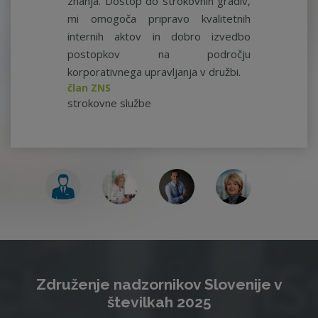
znanja. Dostop do strokovnih gradiv,
mi omogoča pripravo kvalitetnih
internih aktov in dobro izvedbo
postopkov na področju
korporativnega upravljanja v družbi.
član ZNS
strokovne službe
Združenje nadzornikov Slovenije v
številkah 2025