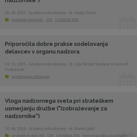
nadzornike")
05. 06. 2025 - Gradiva izobraževanj - dr. Nadja Zorko
revizijske komisije
,
IZN
,
Certifikat ZNS
Priporočila dobre prakse sodelovanja
delavcev v organu nadzora
16. 10. 2025 - Gradiva izobraževanj - dr. Anja Strojin Štampar in Gorazd
Podbevšek
sodelovanje delavcev
Vloga nadzornega sveta pri strateškem
usmerjanju družbe ("Izobraževanje za
nadzornike")
10. 06. 2026 - Gradiva izobraževanj - dr. Marko Jaklič
vodenje in delo NS
,
IZN
,
Certifikat ZNS
,
korporacijsko upravljanje