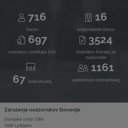
716
16
članov
korporativnih članov
697
3524
imetnikov Certifikata ZNS
imetnikov Potrdila za
nadzornike
1161
67
udeležencev izobraževanj
izobraževanj
Združenje nadzornikov Slovenije
Dunajska cesta 128a
1000 Ljubljana