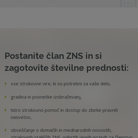
Postanite član ZNS in si
zagotovite številne prednosti:
vse strokovne vire, ki so potrebni za vaše delo,
gradiva in posnetke izobraževanj,
hitro strokovno pomoč in dostop do zbirke pravnih
nasvetov,
obveščanje o domačih in mednarodnih novostih,
strokovnih stališčih ZNS, odprtih javnih pozivih za članstvo