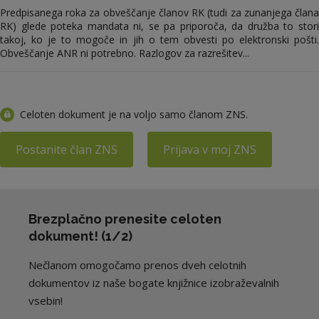
Predpisanega roka za obveščanje članov RK (tudi za zunanjega člana
RK) glede poteka mandata ni, se pa priporoča, da družba to stori
takoj, ko je to mogoče in jih o tem obvesti po elektronski pošti.
Obveščanje ANR ni potrebno. Razlogov za razrešitev...
Celoten dokument je na voljo samo članom ZNS.
Postanite član ZNS
Prijava v moj ZNS
Brezplačno prenesite celoten
dokument! (1/2)
Nečlanom omogočamo prenos dveh celotnih
dokumentov iz naše bogate knjižnice izobraževalnih
vsebin!