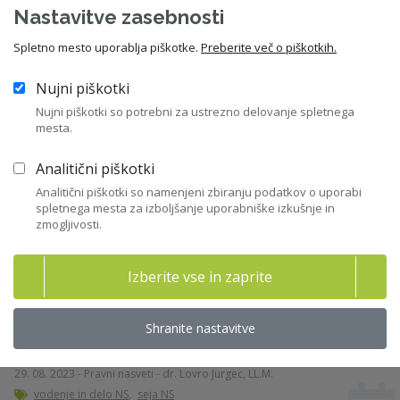
Nastavitve zasebnosti
Pravica do zimskega regresa za poslovodstvo
in ZPPOGD
Spletno mesto uporablja piškotke.
Preberite več o piškotkih.
04. 12. 2025 - Pravni nasveti - dr. Lovro Jurgec, LL.M.
Nujni piškotki
nagrajevanje
,
uprava
Nujni piškotki so potrebni za ustrezno delovanje spletnega
mesta.
Izločanje posameznega člana NS pri
Analitični piškotki
odločanju o zadevah, ki se nanašajo nanj - npr.
Analitični piškotki so namenjeni zbiranju podatkov o uporabi
spletnega mesta za izboljšanje uporabniške izkušnje in
pri imenovanju sam ...
zmogljivosti.
21. 02. 2022 - Pravni nasveti - dr. Lovro Jurgec, LL.M.
nasprotje interesov
,
komisije NS
Izberite vse in zaprite
Shranite nastavitve
Sprejem sklepa pri vzdržanem glasu
29. 08. 2023 - Pravni nasveti - dr. Lovro Jurgec, LL.M.
vodenje in delo NS
,
seja NS