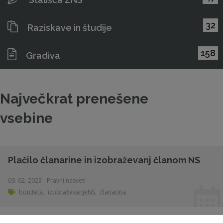
32
Raziskave in študije
158
Gradiva
Največkrat prenešene
vsebine
Plačilo članarine in izobraževanj članom NS
09. 02. 2023 - Pravni nasveti
boniteta
,
izobraževanjeNS
,
članarina