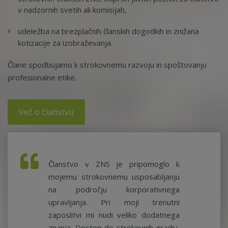
v nadzornih svetih ali komisijah,
udeležba na brezplačnih članskih dogodkih in znižana
kotizacije za izobraževanja.
Člane spodbujamo k strokovnemu razvoju in spoštovanju
profesionalne etike.
Več o članstvu
Članstvo v ZNS je pripomoglo k
mojemu strokovnemu usposabljanju
na področju korporativnega
upravljanja. Pri moji trenutni
zaposlitvi mi nudi veliko dodatnega
znanja. Dostop do strokovnih gradiv,