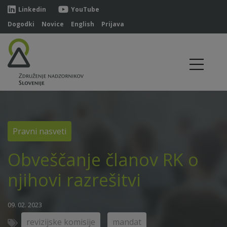
Linkedin
YouTube
Dogodki
Novice
English
Prijava
Pravni nasveti
Obveščanje članov RK o
njihovi razrešitvi
09. 02. 2023
revizijske komisije
mandat