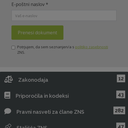
E-poštni naslov
*
Prenesi dokument
Potrjujem, da sem seznanjen/a s
politiko zasebnosti
ZNS.
12
Zakonodaja
43
Priporočila in kodeksi
282
Pravni nasveti za člane ZNS
47
Stališča ZNS